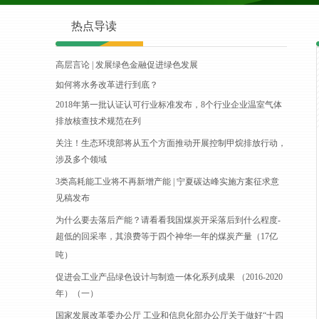
热点导读
高层言论 | 发展绿色金融促进绿色发展
如何将水务改革进行到底？
2018年第一批认证认可行业标准发布，8个行业企业温室气体
排放核查技术规范在列
关注！生态环境部将从五个方面推动开展控制甲烷排放行动，
涉及多个领域
3类高耗能工业将不再新增产能 | 宁夏碳达峰实施方案征求意
见稿发布
为什么要去落后产能？请看看我国煤炭开采落后到什么程度-
超低的回采率，其浪费等于四个神华一年的煤炭产量（17亿
吨）
促进会工业产品绿色设计与制造一体化系列成果 （2016-2020
年）（一）
国家发展改革委办公厅 工业和信息化部办公厅关于做好“十四