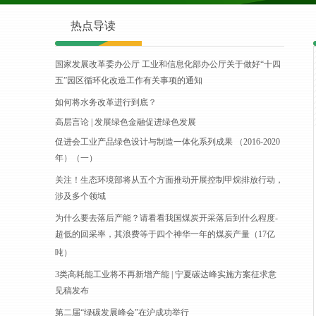
热点导读
国家发展改革委办公厅 工业和信息化部办公厅关于做好“十四
五”园区循环化改造工作有关事项的通知
如何将水务改革进行到底？
高层言论 | 发展绿色金融促进绿色发展
促进会工业产品绿色设计与制造一体化系列成果 （2016-2020
年）（一）
关注！生态环境部将从五个方面推动开展控制甲烷排放行动，
涉及多个领域
为什么要去落后产能？请看看我国煤炭开采落后到什么程度-
超低的回采率，其浪费等于四个神华一年的煤炭产量（17亿
吨）
3类高耗能工业将不再新增产能 | 宁夏碳达峰实施方案征求意
见稿发布
第二届“绿碳发展峰会”在沪成功举行