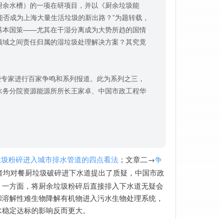
厨余水槽）的一项在研项目，并以《厨余垃圾能
能否成为上海大量生活垃圾的新出路？”为题转载，
基本国策——尤其在干湿分离成为大势所趋的国情
领域之间责任归属的湿垃圾处理解决方案？其究竟
些专家进行百家争鸣和系列报道。此为系列之三，
水务分院资源能源所所长王家卓、中国市政工程华
；文章二→
垃圾粉碎进入城市排水管道的四点看法
争
者均对餐厨垃圾破碎进下水道提出了质疑，中国市政
，一方面，将厨余
垃圾粉碎后直接排入下水道无疑会
和溶解性难生物降解有机物进入污水生物处理系统，
水稳定达标的影响反而更大。