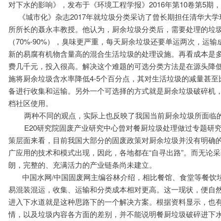
对下水的影响》，发布于《环境工程学报》2016年第10卷第5期
《城市化》杂志2017年就垃圾分类采访了曾长期担任清华大
所所长的聂永丰教授。他认为，厨余垃圾分类后，需要处理的垃
（70%-90%），臭味更严重，每天厨余垃圾还要单运两次，运
新的易腐有机物含量高的混合生活垃圾的处理设施。再看成本是
费几千元，投入很高。解决这个难题的可选分类方法是在源头降
施将厨余垃圾含水率降低4-5个百分点，其对生活垃圾的减量甚
备进行收集和运输。另外一个可选择的方式就是厨余垃圾破碎机
档社区使用。
两种不同的观点，实际上也反映了我国当前厨余垃圾所面临的
E20研究院固废产业研究中心曾对餐厨垃圾处理做过专题研
策层面来看，目前我国大部分的固废政策对厨余垃圾并没有明确
广应用的技术和模式出现，因此，各地都在“自寻出路”。而无论
朗，完整的、充满活力的产业链条尚未建立。
中国水网/中国固废网主编谷林介绍，相比餐馆、食堂等餐饮
易混装混运，收集、运输和分类成本相对更高。这一现状，便自
进入下水道就是这种思路下的一个解决方案。根据资料显示，也
情，以及垃圾内容各方面的差别，并不能说明餐厨垃圾破碎进下