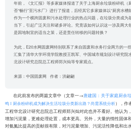
年前，《文汇报》等多家媒体报道了关于上海厨余垃圾粉碎机（
否“畅行”至污水厂》进行了报道，后经其它多家媒体以“厨房水槽
作为一个横跨固废和污水处理行业的热点问题，在垃圾分类成为
当下，引起广泛关注和诸多评论。究竟该如何认识这一涉及两大
是因地制宜的适当之策，还是责任转移的问题转换？
为此，E20水网固废网特别联系了来自固废和水务行业两方的一
汇集了清华大学环境学院教授王凯军、中国城市规划设计研究院
北设计研究总院总工程师郑兴灿等专家观点。
来源：中国固废网 作者：洪翩翩
在此前发布的
两篇文章中（文章一→
唐建国：关于家庭厨余
），作
鸣 I 厨余粉碎机成为解决生活垃圾分类新出路？尚需系统分析
工程华北设计研究总院总工程师郑兴灿对此也并不看好。他认为
增加污泥量，更难处理处置，成本更高。另外，大量的惰性固体
对氨氮比提高的贡献很有限，对污泥量增加、污泥活性降低和出