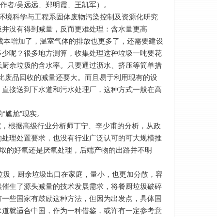
，作者/吴远远、郑明霞、王凯军）。
学环境科学与工程系固体废物污染控制及资源化研究
圾并没有得到减量，反而更难处理：含水量更高
输成本增加了，温室气体的排放也更多了，还需要建设
多少呢？很多地方测算，收集处理这种垃圾一吨要花
低厨余垃圾的含水率。只要通过沥水、挤压等简单措
至比废品回收的减量还要大。而且易于利用现有的设
，直接送到下水道和污水处理厂，这种方式一般在高
“尴尬”现实。
究，根据高级行业分析师丁宁、李少甫的分析，从政
的处理处置要求，也没有行业广泛认可的可大规模推
采取的好氧还是厌氧处理，后端产物的出路并不明
垃圾，厨余垃圾出口在家庭，量小，也更加分散，容
然催生了源头减量的技术发展需求，将餐厨垃圾破碎
有一些国家有鼓励这种方法，但因为出发点，具体国
水道就适合中国，作为一种借鉴，或许有一定参考意