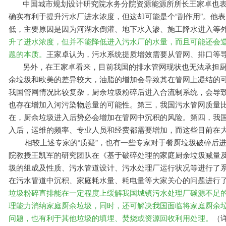
中国城市规划设计研究院水务分院资源能源所所长王家卓也
确实有利于提升污水厂进水浓度，但这却可能是个“副作用”。他
低，主要原因是因为河湖水倒灌、地下水入渗、施工降水进入等
升了进水浓度，但并不能降低进入污水厂的水量，而且可能还会造
题的本质。
王家卓认为，污水系统提质增效需要从管网、排口等
另外，在王家卓看来，目前我国的排水管网现状也无法承担厨
余垃圾和欧美的差异较大，油脂的增加会导致其在管网上凝结的
我国管网情况比较复杂，厨余垃圾粉碎后进入合流制系统，会导
也存在增加入河污染物总量的可能性。第三，我国污水管网质量
在，厨余垃圾进入后势必会增加在管网中沉积的风险。第四，我
入后，运维的频率、专业人员和经费都需要增加，而这些目前在
相较上述专家的“质疑”，也有一些专家对于餐厨垃圾破碎后进
院教授王凯军的研究团队在《基于破碎处理的家庭厨余垃圾减量
圾的组成及性质、污水管道设计、污水处理厂运行状况等进行了
在污水管道中沉积、家庭耗水量、耗电量等大家关心的问题进行
垃圾粉碎直排能在一定程度上缓解我国城镇污水处理厂碳源不足
理能力消纳家庭厨余垃圾，同时，还可解决我国面临将家庭厨余
问题，也有利于其他垃圾的填埋、焚烧或资源回收利用处理。
（