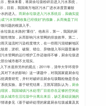
表示，整体来看，将厨余垃圾粉碎后进入污水系统，
表示，目前，我国南方地区污水厂进水浓度普遍较
外水的进入。
而厨余垃圾进入污水系统后，虽确实提
成“污水管网收集已经很好”的假象，从而掩盖了问
导致问题的根源入手。
余垃圾走水路的“重任”。他表示，第一，我国的厨
可能性增加，从而影响污水管网的排放效率。第二，
致雨天溢流时污染程度增大，在一些雨污混错解地区
比较差，淤积、破裂、错位、异物侵入等问题普遍存
国污水管网的运行维护工作还做得不够，厨余垃圾进
大部分城市都不太现实。
入下水道持另外的观点：2011年，清华大学环境学
及其对下水的影响》这一课题中，对我国家庭厨余垃
系统调查研究，并针对破碎后厨余垃圾颗粒物是否会
了系统实验。基于研究结果，王凯军团队认为，
厨余
的现状，我国城镇污水处理厂目前存在足够的空闲处
垃圾从城市生活垃圾中分离出来后，缺乏基础设施的
详情请参见《基于破碎处理的家庭厨余垃圾减量及其